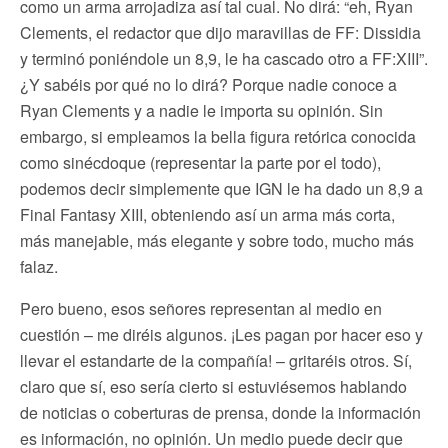
como un arma arrojadiza así tal cual. No dirá: “eh, Ryan
Clements, el redactor que dijo maravillas de FF: Dissidia
y terminó poniéndole un 8,9, le ha cascado otro a FF:XIII”.
¿Y sabéis por qué no lo dirá? Porque nadie conoce a
Ryan Clements y a nadie le importa su opinión. Sin
embargo, si empleamos la bella figura retórica conocida
como sinécdoque (representar la parte por el todo),
podemos decir simplemente que IGN le ha dado un 8,9 a
Final Fantasy XIII, obteniendo así un arma más corta,
más manejable, más elegante y sobre todo, mucho más
falaz.
Pero bueno, esos señores representan al medio en
cuestión – me diréis algunos. ¡Les pagan por hacer eso y
llevar el estandarte de la compañía! – gritaréis otros. Sí,
claro que sí, eso sería cierto si estuviésemos hablando
de noticias o coberturas de prensa, donde la información
es información, no opinión. Un medio puede decir que