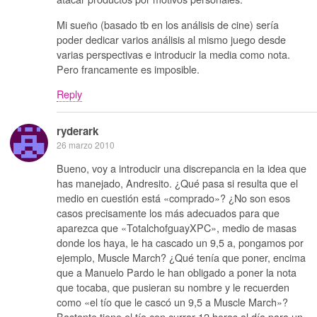
Mi sueño (basado tb en los análisis de cine) sería
poder dedicar varios análisis al mismo juego desde
varias perspectivas e introducir la media como nota.
Pero francamente es imposible.
Reply
ryderark
26 marzo 2010
Bueno, voy a introducir una discrepancia en la idea que
has manejado, Andresito. ¿Qué pasa si resulta que el
medio en cuestión está «comprado»? ¿No son esos
casos precisamente los más adecuados para que
aparezca que «TotalchofguayXPC», medio de masas
donde los haya, le ha cascado un 9,5 a, pongamos por
ejemplo, Muscle March? ¿Qué tenía que poner, encima
que a Manuelo Pardo le han obligado a poner la nota
que tocaba, que pusieran su nombre y le recuerden
como «el tío que le cascó un 9,5 a Muscle March»?
Bastante tiene el tío con currar 12 horas al día para un