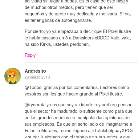
actividad sin lugar a dudas. Es el caso de este blog y
de muchos otros medios, pero tienen que ser
pequeños y de gente muy dedicada y motivada. Si no,
es tener ganas de autoengañarse.
Por cierto, yo ya empezaba a decir que El Pixel Ilustre
le había cascado un 8 a Darksiders xDDDD Vale, vale,
ha sido Kirkis, ustedes perdonen.
Reply
Andresito
26 marzo 2010
@Todos: gracias por los comentarios. Lectores como
vosotros son los que hacen grande al Pixel Ilustre.
@ryderak: yo es que soy un idealista y prefiero pensar
que el sector ha madurado lo suficiente como para que
en los grandes medios no manipulen las opiniones de
sus empleados. Es que en serio, solo de imaginarme a
Fulanito Morales, recien llegado a «TotalchofguayXPC»
y super ilusionado con el trabajo de sus sueños, y que