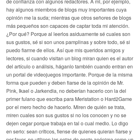
de confianza con algunos redactores. A mi, por ejemplo,
hay algunos miembros de blogs muy importantes cuya
opinión me la suda; mientras que otros señores de blogs
más pequeños son capaces de captar toda mi atención.
¿Por qué? Porque al leerlos asiduamente sé cuales son
sus gustos, sé si son unos pamplinas y sobre todo, sé si
puedo fiarme de ellos. Así que mis queridos amigos y
lectores, si cuando visitan un blog miran quien es el autor
del artículo o análisis, háganlo también cuando entran en
un portal de videojuegos importante. Porque de la misma
forma que pueden y deben fiarse de la opinión de Mr.
Pink, Ikael o Jarkendia, no deberían hacerlo con la del
primer fulano que escriba para Meristation o Hard2Game
por el mero hecho de hacerlo. Miren de quién se trata,
miren cuales son sus gustos si no los conocen y no se
dejen cegar porque trabaja en tal o cual medio. Lo digo
en serio: sean críticos, fiense de quienes quieran fiarse y
por favor, no utilicen las notas de gente anónima como un