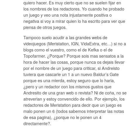
quiero hacer. Es muy cierto que no se suelen fijar en
los nombres de los redactores. Yo cuando he probado
un juego y veo una nota injustamente positiva o
negativa si voy a mirar quien lo ha escrito para ver que
piensa de otros juegos.
Tampoco suelo acudir a las grandes webs de
videojuegos (Meristation, IGN, VidaExtra, etc…) si no a
blogs como el vuestro, como el de Kefka o el de
Topofarmer. ¿Porque? Porque sois mas sensatos a la
hora de hacer las cosas, porque nunca os dejais llevar
por el nombre de un juego para criticar, si Andreisto
tuviera que cascarle un 1 a un nuevo Baldur’s Gate
porque es una mierda, estoy seguro que lo haria,
¿pero y un redactor con los mismos gustos que
Andresito de una gran web o revista? Ni de coña, no se
atreverian y estoy convencido de ello. Por ejemplo, los
redactores de Meristation para decir que un juego es
malo ponen un 6 (todos sabemos interpretar las notas
de esa pagina), ¿porque no le ponen un 4
directamente?.