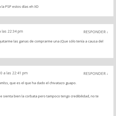
 a la PSP estos días eh XD
 las 22:34 pm
RESPONDER
↓
uitarme las ganas de comprarme una (Que sólo tenía a causa del
0 a las 22:41 pm
RESPONDER
↓
 nmlss, que es el que ha dado el chivatazo guapo.
e sienta bien la corbata pero tampoco tengo credibilidad, no te