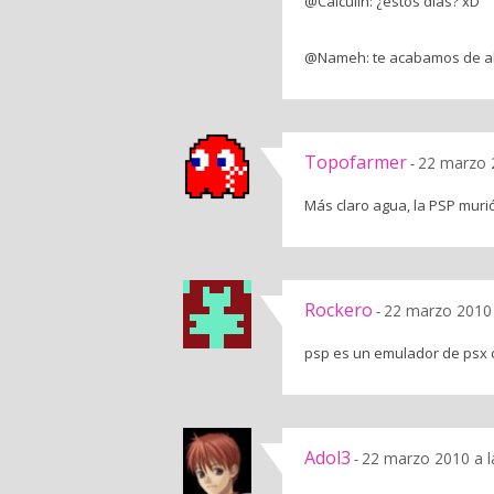
@Calculin: ¿estos días? xD
@Nameh: te acabamos de ah
Topofarmer
22 marzo 
-
Más claro agua, la PSP muri
Rockero
22 marzo 2010 
-
psp es un emulador de psx 
Adol3
22 marzo 2010 a l
-