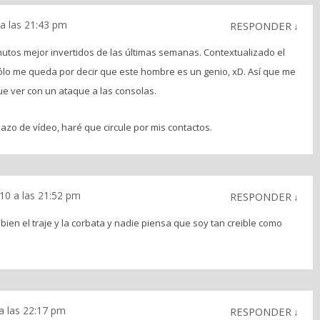
a las 21:43 pm
RESPONDER
↓
nutos mejor invertidos de las últimas semanas. Contextualizado el
ólo me queda por decir que este hombre es un genio, xD. Así que me
ue ver con un ataque a las consolas.
edazo de vídeo, haré que circule por mis contactos.
10 a las 21:52 pm
RESPONDER
↓
ien el traje y la corbata y nadie piensa que soy tan creible como
a las 22:17 pm
RESPONDER
↓