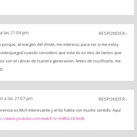
a las 21:04 pm
RESPONDER
↓
o porque, al margen del chiste, me interesa, para ver si me estoy
 videojueguil cuando considero que este tío es otro de tantos que
os son el cáncer de nuestra generación. Antes de crucificarlo, me
xD.
0 a las 21:07 pm
RESPONDER
↓
erencia es MUY interesante y el tío habla con mucho sentido. Aquí
tp://www.youtube.com/watch?v=Ad8GLXbfwdk