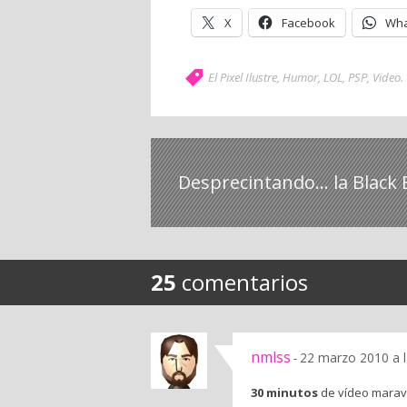
X
Facebook
Wha
El Pixel Ilustre
,
Humor
,
LOL
,
PSP
,
Video
.
Desprecintando... la Black
25
comentarios
nmlss
22 marzo 2010 a 
-
30 minutos
de vídeo marav