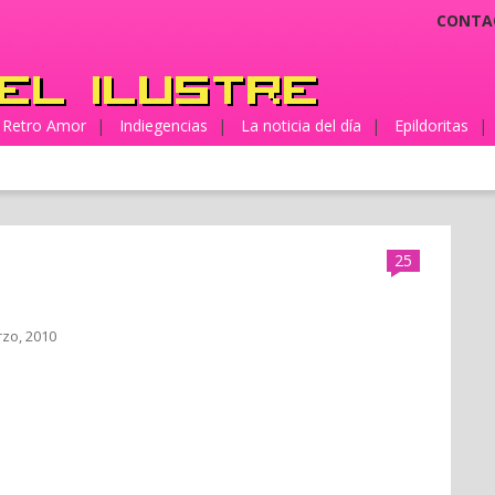
CONTA
Retro Amor
|
Indiegencias
|
La noticia del día
|
Epildoritas
|
25
rzo, 2010