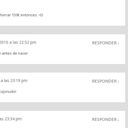
orrar 150€ entonces. =D
2010 a las 22:52 pm
RESPONDER
↓
ó antes de nacer
a las 23:19 pm
RESPONDER
↓
cojonudo!
as 23:34 pm
RESPONDER
↓