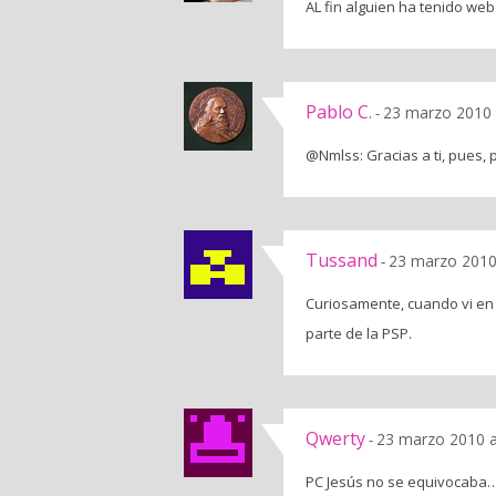
AL fin alguien ha tenido webo
Pablo C.
23 marzo 2010 
-
@Nmlss: Gracias a ti, pues, p
Tussand
23 marzo 2010
-
Curiosamente, cuando vi en 
parte de la PSP.
Qwerty
23 marzo 2010 a
-
PC Jesús no se equivocaba…el