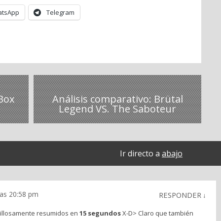
tsApp
Telegram
 Box
Análisis comparativo: Brütal
Legend VS. The Saboteur
Ir directo a
abajo
las 20:58 pm
RESPONDER
↓
illosamente resumidos en
15 segundos
X-D> Claro que también