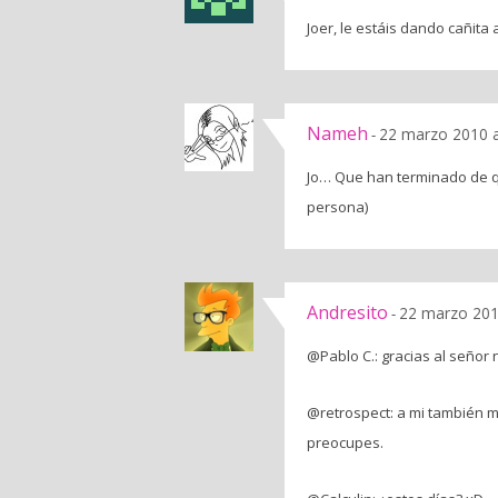
Joer, le estáis dando cañita
Nameh
22 marzo 2010 a
-
Jo… Que han terminado de q
persona)
Andresito
22 marzo 201
-
@Pablo C.: gracias al señor
@retrospect: a mi también m
preocupes.