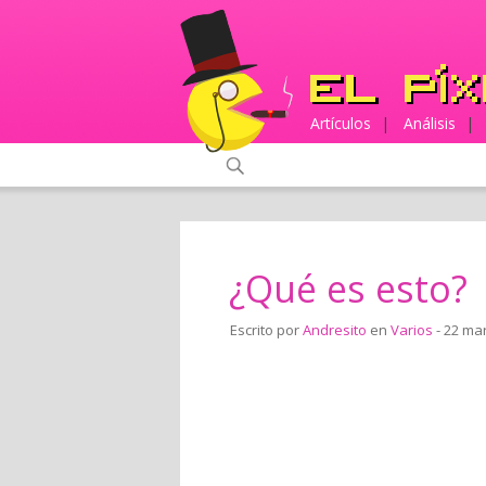
Artículos
|
Análisis
|
¿Qué es esto?
Escrito por
Andresito
en
Varios
- 22 ma