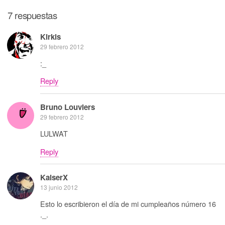
7 respuestas
Kirkis
29 febrero 2012
:_
Reply
Bruno Louviers
29 febrero 2012
LULWAT
Reply
KaiserX
13 junio 2012
Esto lo escribieron el día de mi cumpleaños número 16
._.