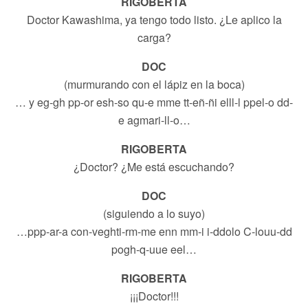
RIGOBERTA
Doctor Kawashima, ya tengo todo listo. ¿Le aplico la
carga?
DOC
(murmurando con el lápiz en la boca)
… y eg-gh pp-or esh-so qu-e mme tt-eñ-ñi elll-l ppel-o dd-
e agmari-ll-o…
RIGOBERTA
¿Doctor? ¿Me está escuchando?
DOC
(siguiendo a lo suyo)
…ppp-ar-a con-veghti-rm-me enn mm-i i-ddolo C-louu-dd
pogh-q-uue eel…
RIGOBERTA
¡¡¡Doctor!!!