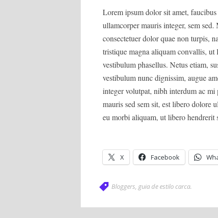
Lorem ipsum dolor sit amet, faucibus v
ullamcorper mauris integer, sem sed.
consectetuer dolor quae non turpis,
tristique magna aliquam convallis, ut 
vestibulum phasellus. Netus etiam, su
vestibulum nunc dignissim, augue amet
integer volutpat, nibh interdum ac mi p
mauris sed sem sit, est libero dolore ul
eu morbi aliquam, ut libero hendrerit
X
Facebook
Wha
Bloggers
,
guia de estilo carca
.