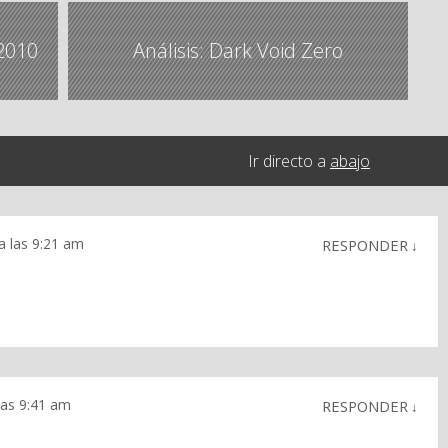
2010
Análisis: Dark Void Zero
Ir directo a
abajo
 a las 9:21 am
RESPONDER
↓
 las 9:41 am
RESPONDER
↓