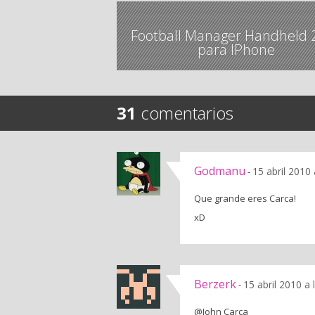
Football Manager Handheld 
para IPhone
31
comentarios
Godmanu
15 abril 2010
-
Que grande eres Carca!
xD
Berzerk
15 abril 2010 a
-
@John Carca