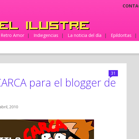
CONTA
Retro Amor
|
Indiegencias
|
La noticia del día
|
Epildoritas
|
31
CARCA para el blogger de
abril, 2010